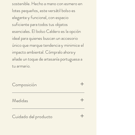
sostenible. Hecho a mano con esmero en
lotes pequeños, este versátil bolso es
elegante y funcional, con espacio
suficiente para todos tus objetos
esenciales. El bolso Caldero es la opción
ideal para quienes buscan un accesorio
único que marque tendencia y minimice el
impacto ambiental. Cómpralo ahora y
añade un toque de artesanía portuguesa a
tu armario.
Composición
Tejidos 100% de stock muerto
Medidas
Vaqueros
- Tejido principal (85%
Altura total - 75 cm
Cuidado del producto
algodón y 15% nailon) / Tejido interior
Ancho - 37 cm
(100% algodón)
Lavar con colores similares
“Cada pieza está hecha a mano, por lo